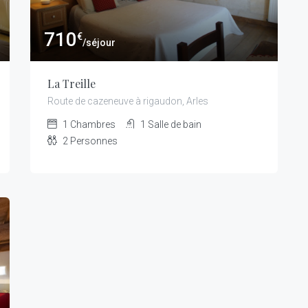
710
€
/séjour
La Treille
Route de cazeneuve à rigaudon, Arles
1
Chambres
1
Salle de bain
2
Personnes