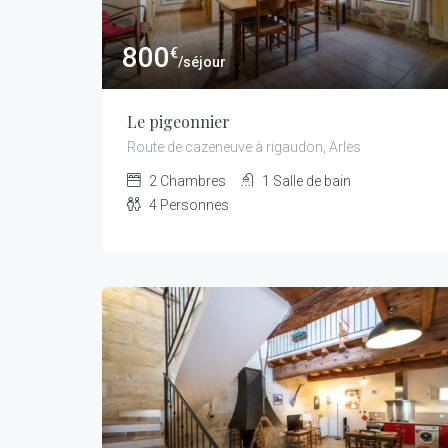
800
€
/séjour
Le pigeonnier
Route de cazeneuve à rigaudon, Arles
2
Chambres
1
Salle de bain
4
Personnes