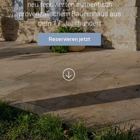
neu renovierten authentisch
provenzalischem Bauernhaus aus
dem 17. Jahrhundert
Reservieren jetzt