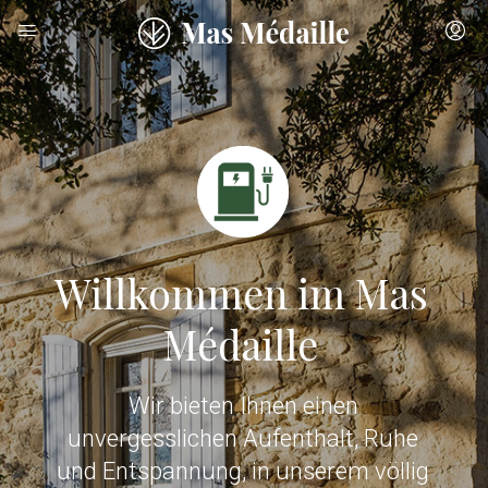
Willkommen im Mas
Médaille
Wir bieten Ihnen einen
unvergesslichen Aufenthalt, Ruhe
und Entspannung, in unserem völlig